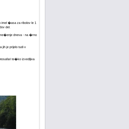
imel �asa za ribolov le 1
dov del.
ene�enje dneva - na �rno
h je prijelo tudi v
tosafari te�ko izvedljiva