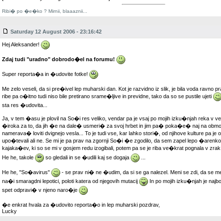
Ribi� po �e�ko ? Mirnii, blaaaznii...
Saturday 12 August 2006 - 23:16:42
Hej Aleksander!
Zdaj tudi "uradno" dobrodo�el na forumu!
Super reporta�a in �udovite fotke!
Me zelo veseli, da si pre�ivel lep muharski dan. Kot je razvidno iz slik, je bila voda ravno p
ribe pa o�itno tudi niso bile pretirano srame�ljive in previdne, tako da so se pustile ujeti
sta res �udovita...
Ja, v tem �asu je plovil na So�i res veliko, vendar pa je vsaj po mojih izku�njah reka v ve
�iroka za to, da jih �e na dale� usmeri� za svoj hrbet in jim pa� poka�e� naj na obmo�
namerava� loviti dvignejo vesla... To je tudi vse, kar lahko stori�, od njihove kulture pa je o
upo�tevali ali ne. Se mi je pa prav na zgornji So�i �e zgodilo, da sem zapel lepo �arenk
kajaka�ev, ki so se mi v gosjem redu izogibali, potem pa se je riba ve�krat pognala v zrak 
He he, takole
so gledali in se �udili kaj se dogaja
...
He he, "So�avirus"
- se prav ni� ne �udim, da si se ga nalezel. Meni se zdi, da se me
na�i smaragdni lepotici, poloti katera od njegovih mutacij
In po mojih izku�njah je najbol
spet odpravi� v njeno naro�je
�e enkrat hvala za �udovito reporta�o in lep muharski pozdrav,
Lucky