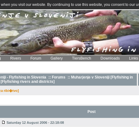
when you visit our website. By continuing to use this website, you consent to our u
g
Rivers
Forum
Gallery
TiersBench
Downloads
Links
iji - Flyfishing in Slovenia
::
Forums
:: Muharjenje v Sloveniji [Flyfishing in
 [Flyfishing rivers and districts]
za ribi�tvo]
Post
Saturday 12 August 2006 - 22:18:08