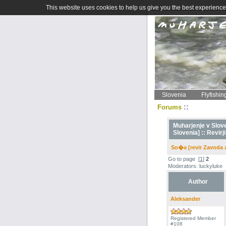
This website uses cookies to help us give you the best experience 
Slovenia
Flyfishin
::
Forums
Muharjenje v Sloven
Slovenia] ::
Revirji
So�a [revir Zavoda 
Go to page
[
1
]
2
Moderators: luckyluke
Author
Aleksander
Registered Member
#108