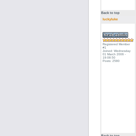
Back to top
luckyluke
Registered Member
#1
Joined: Wednesday
01 March 2006 -
19:08:50
Posts: 2580
Back to top