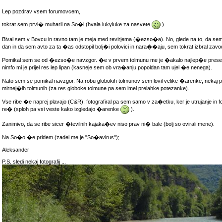
Lep pozdrav vsem forumovcem,
tokrat sem prvi� muharil na So�i (hvala lukyluke za nasvete
).
Bival sem v Bovcu in ravno tam je meja med revirjema (�ezso�a). No, glede na to, da sem 
dan in da sem avto za ta �as odstopil bolj�i polovici in nara��aju, sem tokrat izbral zavo
Pomikal sem se od �ezso�e navzgor. �e v prvem tolmunu me je �akalo najlep�e pres
nimfo mi je prijel res lep lipan (kasneje sem ob vra�anju popoldan tam ujel �e nenega).
Nato sem se pomikal navzgor. Na robu globokih tolmunov sem lovil velike �arenke, nekaj pa ji
mirnej�ih tolmunih (za res globoke tolmune pa sem imel prelahke potezanke).
Vse ribe �e naprej plavajo (C&R), fotografiral pa sem samo v za�etku, ker je utrujanje in fo
re� (sploh pa vsi veste kako izgledajo �arenke
).
Zanimivo, da se ribe sicer �tevilnih kajaka�ev niso prav ni� bale (bolj so ovirali mene).
Na So�o �e pridem (zadel me je "So�avirus");
Aleksander
P.S. sledi nekaj fotografij ...