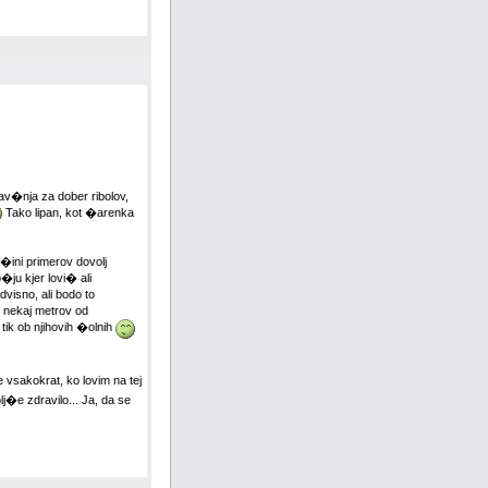
rav�nja za dober ribolov,
Tako lipan, kot �arenka
�ini primerov dovolj
ju kjer lovi� ali
dvisno, ali bodo to
o nekaj metrov od
tik ob njihovih �olnih
 vsakokrat, ko lovim na tej
j�e zdravilo... Ja, da se