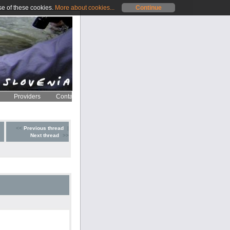
se of these cookies.
More about cookies...
Continue
Providers
Contact
<<
Previous thread
|
Next thread
>>